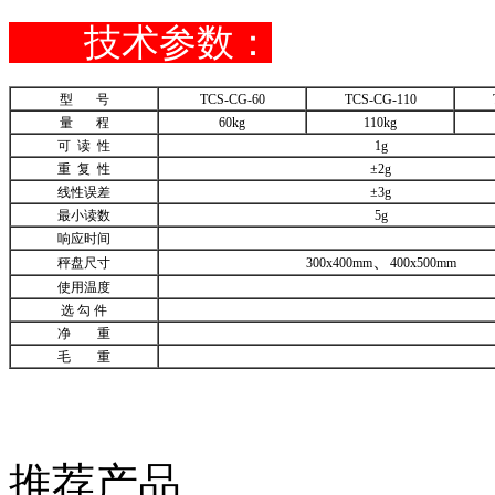
技术参数：
型 号
TCS-CG-60
TCS-CG-110
量 程
60kg
110kg
可 读 性
1g
重 复 性
±2g
线性误差
±3g
最小读数
5g
响应时间
、
秤盘尺寸
300x400mm
400x500mm
使用温度
选 勾 件
净 重
毛 重
推荐产品